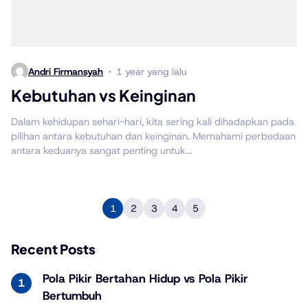
Andri Firmansyah
1 year yang lalu
Kebutuhan vs Keinginan
Dalam kehidupan sehari-hari, kita sering kali dihadapkan pada
pilihan antara kebutuhan dan keinginan. Memahami perbedaan
antara keduanya sangat penting untuk...
1
2
3
4
5
Recent Posts
Pola Pikir Bertahan Hidup vs Pola Pikir
Bertumbuh