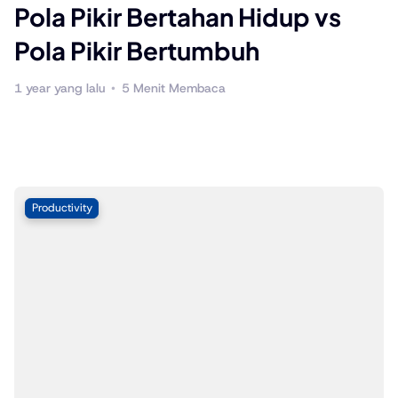
Pola Pikir Bertahan Hidup vs
P
Pola Pikir Bertumbuh
1 year yang lalu
5 Menit Membaca
1 
Productivity