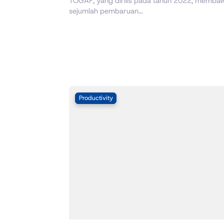
TOGAF, yang dirilis pada tahun 2022, memba
sejumlah pembaruan...
Productivity