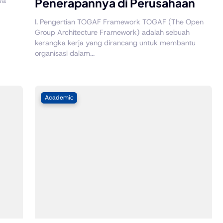
wa
Penerapannya di Perusahaan
I. Pengertian TOGAF Framework TOGAF (The Open
Group Architecture Framework) adalah sebuah
kerangka kerja yang dirancang untuk membantu
organisasi dalam...
Academic