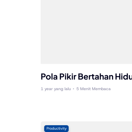
Pola Pikir Bertahan Hid
1 year yang lalu
5 Menit Membaca
Productivity