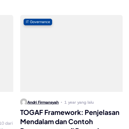
IT Governance
Andri Firmansyah
1 year yang lalu
TOGAF Framework: Penjelasan
Mendalam dan Contoh
10 dari