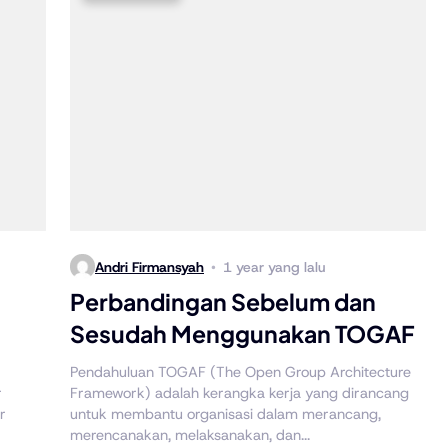
Andri Firmansyah
1 year yang lalu
Perbandingan Sebelum dan
Sesudah Menggunakan TOGAF
Pendahuluan TOGAF (The Open Group Architecture
r
Framework) adalah kerangka kerja yang dirancang
r
untuk membantu organisasi dalam merancang,
merencanakan, melaksanakan, dan...