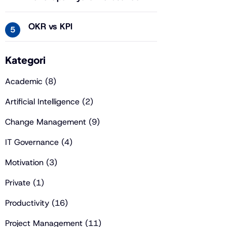
OKR vs KPI
Kategori
Academic
(8)
Artificial Intelligence
(2)
Change Management
(9)
erbandingan Sebelum dan Sesud
IT Governance
(4)
OGAF
Motivation
(3)
ear yang lalu
3 Menit Membaca
Private
(1)
Productivity
(16)
Project Management
(11)