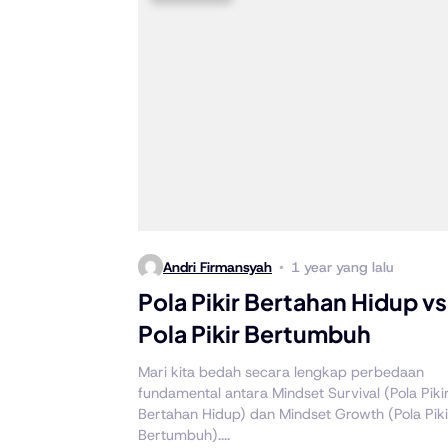
Andri Firmansyah
1 year yang lalu
Pola Pikir Bertahan Hidup vs
Pola Pikir Bertumbuh
Mari kita bedah secara lengkap perbedaan
fundamental antara Mindset Survival (Pola Piki
Bertahan Hidup) dan Mindset Growth (Pola Piki
Bertumbuh)....