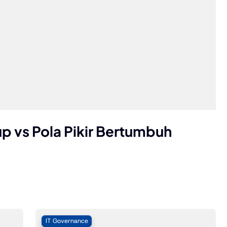
up vs Pola Pikir Bertumbuh
P
T
1 y
IT Governance