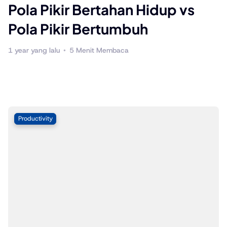
Pola Pikir Bertahan Hidup vs
P
Pola Pikir Bertumbuh
1 year yang lalu
5 Menit Membaca
1 
Productivity