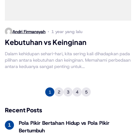
Andri Firmansyah
1 year yang lalu
Kebutuhan vs Keinginan
Dalam kehidupan sehari-hari, kita sering kali dihadapkan pada
pilihan antara kebutuhan dan keinginan. Memahami perbedaan
antara keduanya sangat penting untuk...
1
2
3
4
5
Recent Posts
Pola Pikir Bertahan Hidup vs Pola Pikir
Bertumbuh