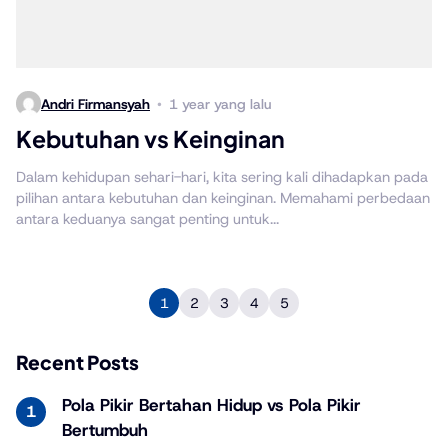
Andri Firmansyah
1 year yang lalu
Kebutuhan vs Keinginan
Dalam kehidupan sehari-hari, kita sering kali dihadapkan pada
pilihan antara kebutuhan dan keinginan. Memahami perbedaan
antara keduanya sangat penting untuk...
1
2
3
4
5
Recent Posts
Pola Pikir Bertahan Hidup vs Pola Pikir
Bertumbuh