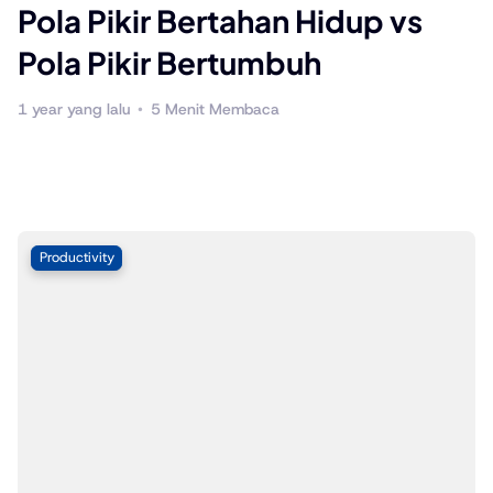
Pola Pikir Bertahan Hidup vs
P
Pola Pikir Bertumbuh
1 year yang lalu
5 Menit Membaca
1 
Productivity