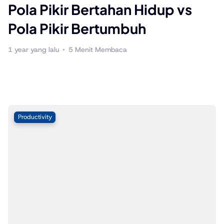
Pola Pikir Bertahan Hidup vs
P
Pola Pikir Bertumbuh
1 year yang lalu
5 Menit Membaca
1 
Productivity