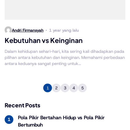
Andri Firmansyah
1 year yang lalu
Kebutuhan vs Keinginan
Dalam kehidupan sehari-hari, kita sering kali dihadapkan pada
pilihan antara kebutuhan dan keinginan. Memahami perbedaan
antara keduanya sangat penting untuk...
1
2
3
4
5
Recent Posts
Pola Pikir Bertahan Hidup vs Pola Pikir
Bertumbuh