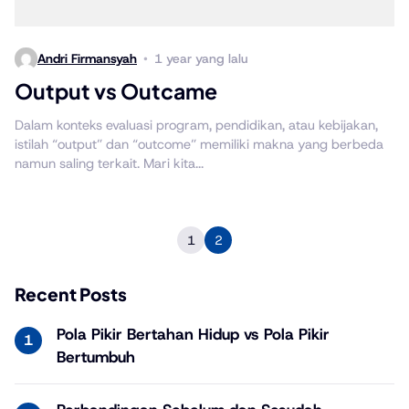
Andri Firmansyah
1 year yang lalu
Output vs Outcame
Dalam konteks evaluasi program, pendidikan, atau kebijakan,
istilah “output” dan “outcome” memiliki makna yang berbeda
namun saling terkait. Mari kita...
1
2
Recent Posts
Pola Pikir Bertahan Hidup vs Pola Pikir
Bertumbuh